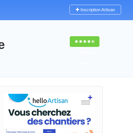
Inscription Artisan
e
9,5
(100%)
63
votes