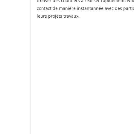
trouver des chantiers à réaliser rapidement. Not
contact de manière instantannée avec des partic
leurs projets travaux.