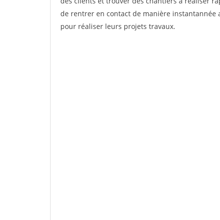
des clients et trouver des chantiers à réaliser 
de rentrer en contact de manière instantannée a
pour réaliser leurs projets travaux.