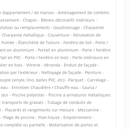
ion dappartement / de maison - Aménagement de combles
rassement - Chapes - Bétons décoratifs intérieurs -
stallation ou remplacement) - Goudronnage - Charpente
s - Charpente métallique - Couverture - Rénovation de
 Fumée - Étanchéité de Toiture - Fenêtre de toit - Porte /
lant en aluminium - Portail en aluminium - Porte / Fenêtre
tail en PVC - Porte / Fenêtre en bois - Porte intérieure en
lier en bois - Vitrerie - Véranda - Enduit de façade -
tion par l'extérieur - Nettoyage de façade - Peinture -
uple (vinyle, lino, dalles PVC, etc) - Parquet - Carrelage -
e eau - Entretien Chaudière / Chauffe-eau - Sauna /
dur - Piscine polyester - Piscine à armatures métalliques
ec transports de gravats - Tubage de conduits de
e - Placards et rangements sur mesure - Mezzanine -
- Plage de piscine - Pool-house - Empierrement -
e complète ou partielle - Motorisation de portes et