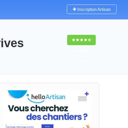
Inscription Artisan
rives
9,5
(100%)
67
votes