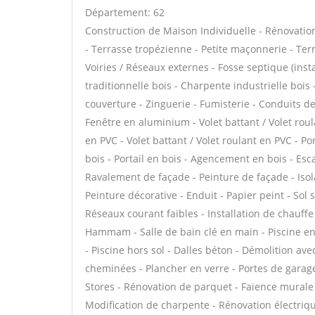
Département: 62
Construction de Maison Individuelle - Rénovat
- Terrasse tropézienne - Petite maçonnerie - Ter
Voiries / Réseaux externes - Fosse septique (in
traditionnelle bois - Charpente industrielle boi
couverture - Zinguerie - Fumisterie - Conduits de
Fenêtre en aluminium - Volet battant / Volet rou
en PVC - Volet battant / Volet roulant en PVC - Por
bois - Portail en bois - Agencement en bois - Esca
Ravalement de façade - Peinture de façade - Isola
Peinture décorative - Enduit - Papier peint - Sol so
Réseaux courant faibles - Installation de chauff
Hammam - Salle de bain clé en main - Piscine en 
- Piscine hors sol - Dalles béton - Démolition av
cheminées - Plancher en verre - Portes de garag
Stores - Rénovation de parquet - Faïence murale 
Modification de charpente - Rénovation électriqu