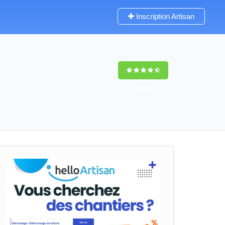
Inscription Artisan
9,5
(100%)
57
votes