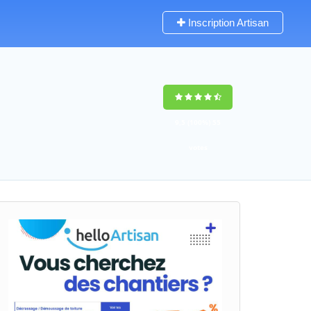
Inscription Artisan
9,5
(100%)
55
votes