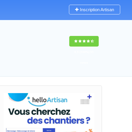
Inscription Artisan
9,5
(100%)
55
votes