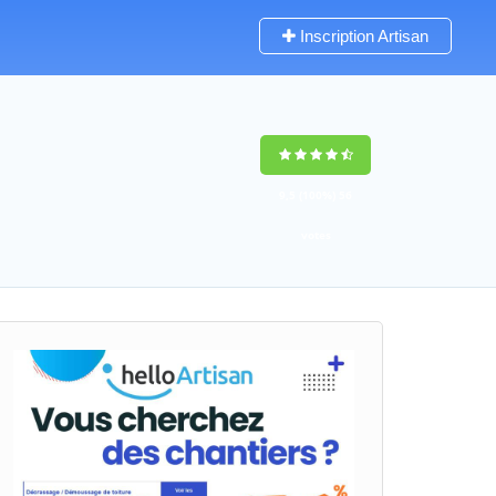
Inscription Artisan
9,5
(100%)
56
votes