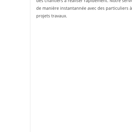
des chantiers à réaliser rapidement. Notre servi
de manière instantannée avec des particuliers à
projets travaux.