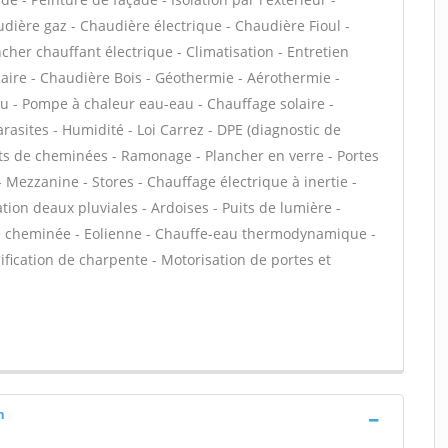
dière gaz - Chaudière électrique - Chaudière Fioul -
cher chauffant électrique - Climatisation - Entretien
aire - Chaudière Bois - Géothermie - Aérothermie -
au - Pompe à chaleur eau-eau - Chauffage solaire -
asites - Humidité - Loi Carrez - DPE (diagnostic de
s de cheminées - Ramonage - Plancher en verre - Portes
Mezzanine - Stores - Chauffage électrique à inertie -
ion deaux pluviales - Ardoises - Puits de lumière -
t de cheminée - Eolienne - Chauffe-eau thermodynamique -
ification de charpente - Motorisation de portes et
h