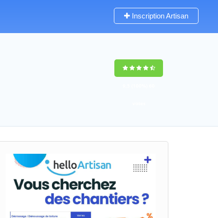
Inscription Artisan
9,5
(100%)
60
votes