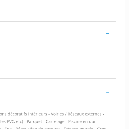
ns décoratifs intérieurs - Voiries / Réseaux externes -
lles PVC, etc) - Parquet - Carrelage - Piscine en dur -
e - Spa - Rénovation de parquet - Faïence murale - Gros