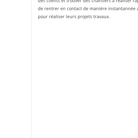
des clients et trouver des chantiers à réaliser 
de rentrer en contact de manière instantannée a
pour réaliser leurs projets travaux.