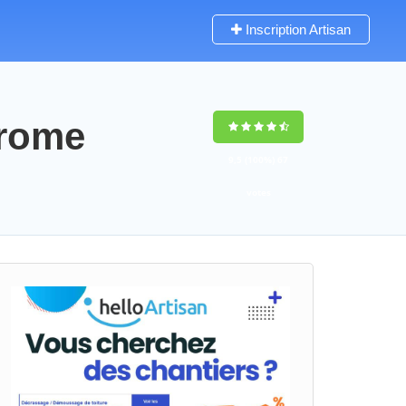
Inscription Artisan
erome
9,5
(100%)
67
votes