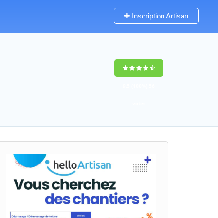
Inscription Artisan
9,5
(100%)
56
votes