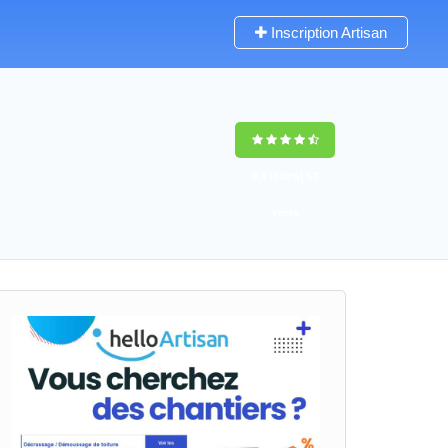
Inscription Artisan
9,5
(100%)
57
votes