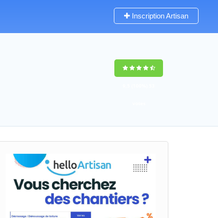
Inscription Artisan
9,5
(100%)
53
votes