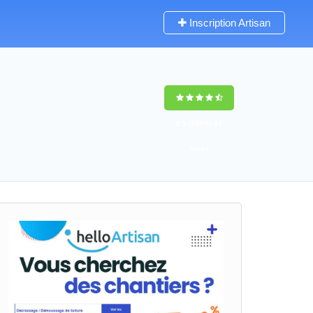
Inscription Artisan
9,5
(100%)
61
votes