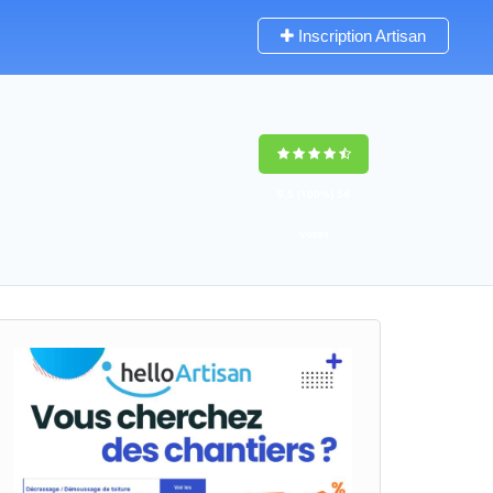
Inscription Artisan
9,5
(100%)
54
votes