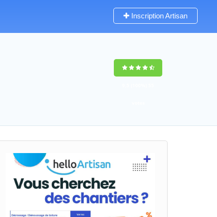
Inscription Artisan
9,5
(100%)
55
votes