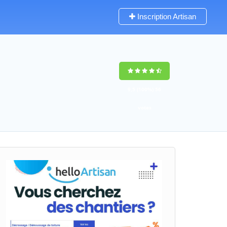
Inscription Artisan
9,5
(100%)
56
votes