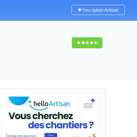
Inscription Artisan
9,5
(100%)
54
votes