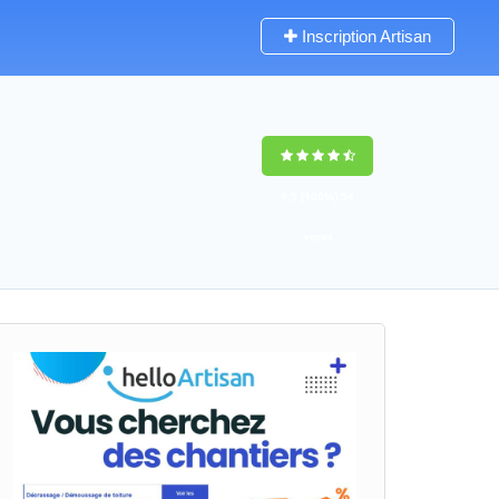
Inscription Artisan
9,5
(100%)
54
votes