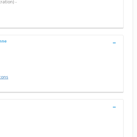
ration) -
enne
cons