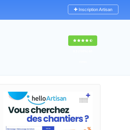
Inscription Artisan
9,5
(100%)
60
votes