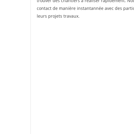
trouver des chantiers à réaliser rapidement. Not
contact de manière instantannée avec des partic
leurs projets travaux.