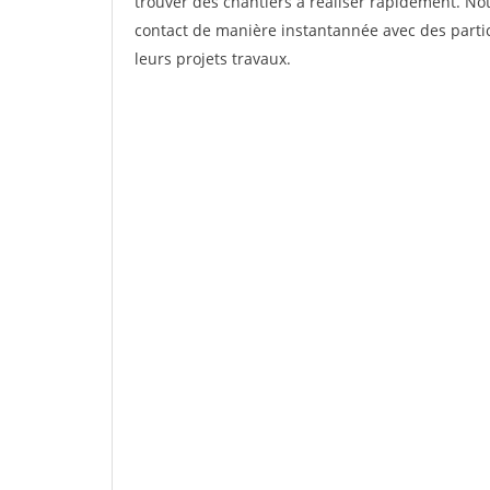
trouver des chantiers à réaliser rapidement. Not
contact de manière instantannée avec des partic
leurs projets travaux.