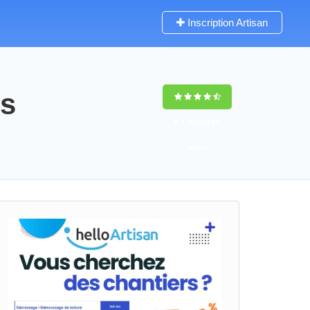
Inscription Artisan
ns
9,5
(100%)
64
votes