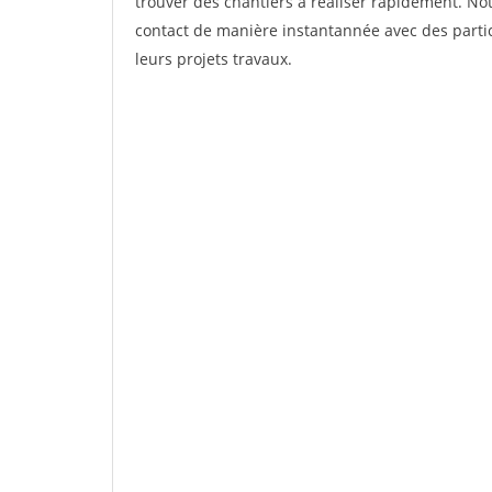
trouver des chantiers à réaliser rapidement. Not
contact de manière instantannée avec des partic
leurs projets travaux.