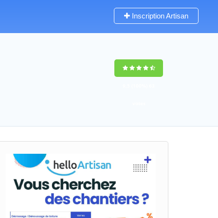
Inscription Artisan
9,5
(100%)
63
votes