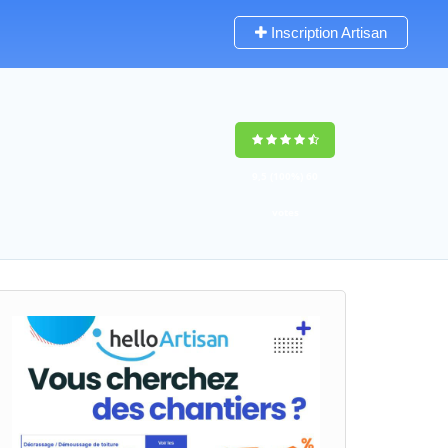
Inscription Artisan
9,5
(100%)
60
votes