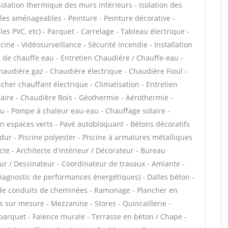
 Isolation thermique des murs intérieurs - Isolation des
es aménageables - Peinture - Peinture décorative -
alles PVC, etc) - Parquet - Carrelage - Tableau électrique -
ine - Vidéosurveillance - Sécurité incendie - Installation
ion de chauffe eau - Entretien Chaudière / Chauffe-eau -
audière gaz - Chaudière électrique - Chaudière Fioul -
cher chauffant électrique - Climatisation - Entretien
aire - Chaudière Bois - Géothermie - Aérothermie -
au - Pompe à chaleur eau-eau - Chauffage solaire -
n espaces verts - Pavé autobloquant - Bétons décoratifs
n dur - Piscine polyester - Piscine à armatures métalliques
ecte - Architecte d'intérieur / Décorateur - Bureau
ur / Dessinateur - Coordinateur de travaux - Amiante -
(diagnostic de performances énergétiques) - Dalles béton -
 de conduits de cheminées - Ramonage - Plancher en
s sur mesure - Mezzanine - Stores - Quincaillerie -
 parquet - Faïence murale - Terrasse en béton / Chape -