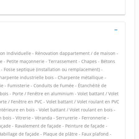
on Individuelle - Rénovation dappartement / de maison -
 - Petite maçonnerie - Terrassement - Chapes - Bétons
s - Fosse septique (installation ou remplacement) -
harpente industrielle bois - Charpente métallique -
ie - Fumisterie - Conduits de Fumée - Étanchéité de
 bois - Porte / Fenêtre en aluminium - Volet battant / Volet
te / Fenêtre en PVC - Volet battant / Volet roulant en PVC
intérieure en bois - Volet battant / Volet roulant en bois -
 bois - Vitrerie - Véranda - Serrurerie - Ferronnerie -
façade - Ravalement de façade - Peinture de façade -
Habillage de façade - Plaque de plâtre - Faux plafond -