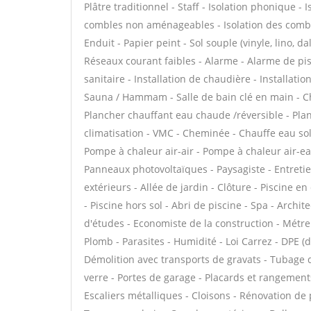
Plâtre traditionnel - Staff - Isolation phonique -
combles non aménageables - Isolation des combl
Enduit - Papier peint - Sol souple (vinyle, lino, d
Réseaux courant faibles - Alarme - Alarme de pisc
sanitaire - Installation de chaudière - Installat
Sauna / Hammam - Salle de bain clé en main - Ch
Plancher chauffant eau chaude /réversible - Plan
climatisation - VMC - Cheminée - Chauffe eau sol
Pompe à chaleur air-air - Pompe à chaleur air-e
Panneaux photovoltaïques - Paysagiste - Entretie
extérieurs - Allée de jardin - Clôture - Piscine e
- Piscine hors sol - Abri de piscine - Spa - Archit
d'études - Economiste de la construction - Métre
Plomb - Parasites - Humidité - Loi Carrez - DPE 
Démolition avec transports de gravats - Tubage
verre - Portes de garage - Placards et rangement
Escaliers métalliques - Cloisons - Rénovation de