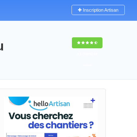
Inscription Artisan
u
9,5
(100%)
64
votes