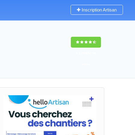
Inscription Artisan
9,5
(100%)
56
votes