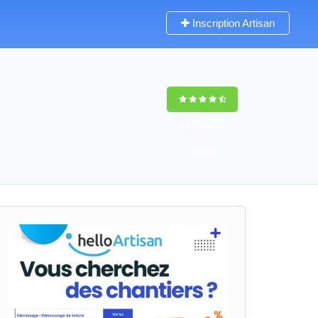
Inscription Artisan
9,5
(100%)
59
votes