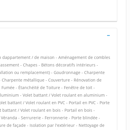
ion dappartement / de maison - Aménagement de combles
rassement - Chapes - Bétons décoratifs intérieurs -
stallation ou remplacement) - Goudronnage - Charpente
s - Charpente métallique - Couverture - Rénovation de
 Fumée - Étanchéité de Toiture - Fenêtre de toit -
aluminium - Volet battant / Volet roulant en aluminium -
let battant / Volet roulant en PVC - Portail en PVC - Porte
 battant / Volet roulant en bois - Portail en bois -
 Véranda - Serrurerie - Ferronnerie - Porte blindée -
e de façade - Isolation par l'extérieur - Nettoyage de