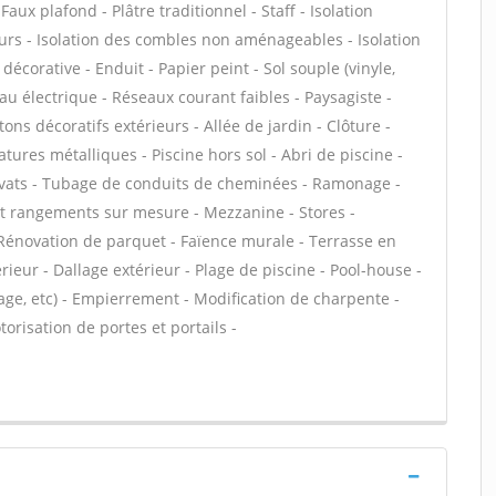
aux plafond - Plâtre traditionnel - Staff - Isolation
urs - Isolation des combles non aménageables - Isolation
corative - Enduit - Papier peint - Sol souple (vinyle,
leau électrique - Réseaux courant faibles - Paysagiste -
ns décoratifs extérieurs - Allée de jardin - Clôture -
atures métalliques - Piscine hors sol - Abri de piscine -
ravats - Tubage de conduits de cheminées - Ramonage -
 et rangements sur mesure - Mezzanine - Stores -
- Rénovation de parquet - Faïence murale - Terrasse en
rieur - Dallage extérieur - Plage de piscine - Pool-house -
ge, etc) - Empierrement - Modification de charpente -
orisation de portes et portails -