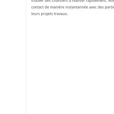
trouver des chantiers à réaliser rapidement. Not
contact de manière instantannée avec des partic
leurs projets travaux.