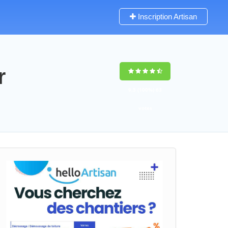
Inscription Artisan
r
9,5
(100%)
63
votes