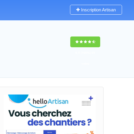
Inscription Artisan
9,5
(100%)
65
votes