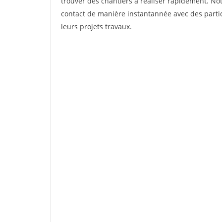
trouver des chantiers à réaliser rapidement. Not
contact de manière instantannée avec des partic
leurs projets travaux.