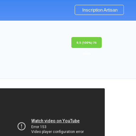
Inscription Artisan
9,5
(100%)
76
votes