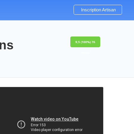
Inscription Artisan
ons
9,5
(100%)
76
votes