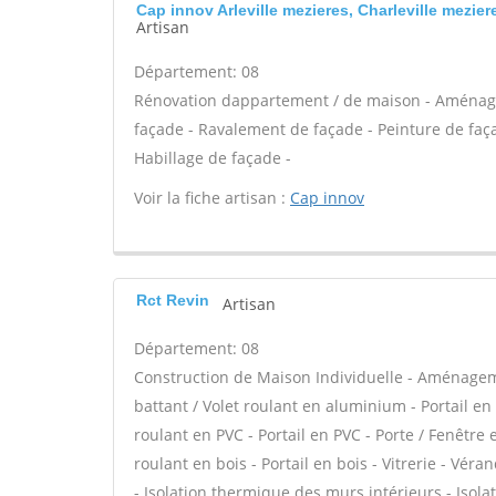
Cap innov Arleville mezieres, Charleville mezier
Artisan
Département: 08
Rénovation dappartement / de maison - Aménag
façade - Ravalement de façade - Peinture de façad
Habillage de façade -
Voir la fiche artisan :
Cap innov
Rct Revin
Artisan
Département: 08
Construction de Maison Individuelle - Aménagem
battant / Volet roulant en aluminium - Portail en
roulant en PVC - Portail en PVC - Porte / Fenêtre e
roulant en bois - Portail en bois - Vitrerie - Vér
- Isolation thermique des murs intérieurs - Iso