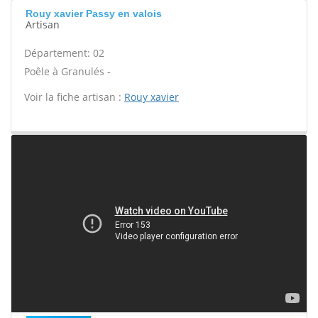
Rouy xavier Passy en valois
Artisan
Département: 02
Poêle à Granulés -
Voir la fiche artisan :
Rouy xavier