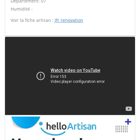
Département: 07
Humidité -
Voir la fiche artisan :
Jfr renovation