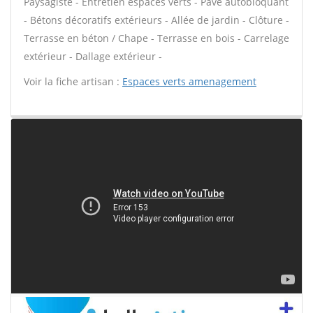
Paysagiste - Entretien espaces verts - Pavé autobloquant
- Bétons décoratifs extérieurs - Allée de jardin - Clôture -
Terrasse en béton / Chape - Terrasse en bois - Carrelage
extérieur - Dallage extérieur -
Voir la fiche artisan :
Espaces verts amenagement