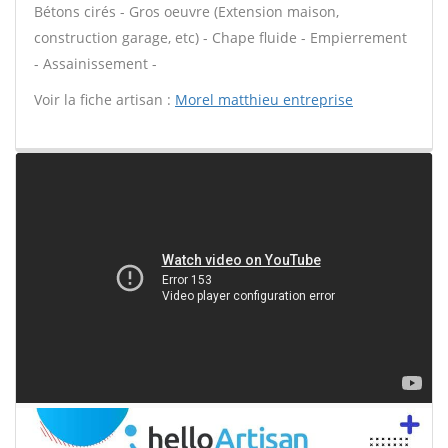
Bétons cirés - Gros oeuvre (Extension maison,
construction garage, etc) - Chape fluide - Empierrement
- Assainissement -
Voir la fiche artisan :
Morel matthieu entreprise