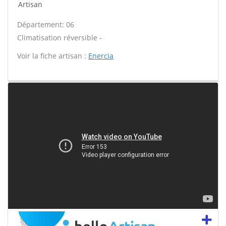
Artisan
Département: 06
Climatisation réversible -
Voir la fiche artisan :
Enercia