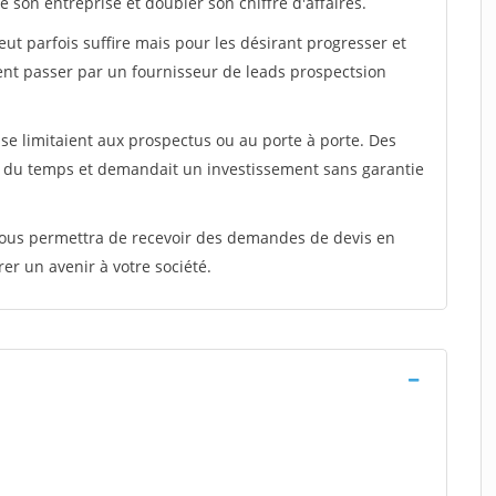
 son entreprise et doubler son chiffre d'affaires.
peut parfois suffire mais pour les désirant progresser et
ent passer par un fournisseur de leads prospectsion
e limitaient aux prospectus ou au porte à porte. Des
t du temps et demandait un investissement sans garantie
 vous permettra de recevoir des demandes de devis en
rer un avenir à votre société.