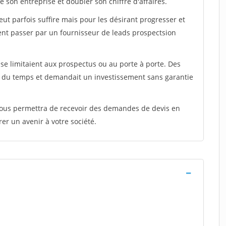
 son entreprise et doubler son chiffre d'affaires.
peut parfois suffire mais pour les désirant progresser et
ent passer par un fournisseur de leads prospectsion
e limitaient aux prospectus ou au porte à porte. Des
t du temps et demandait un investissement sans garantie
 vous permettra de recevoir des demandes de devis en
rer un avenir à votre société.