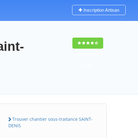
Inscription Artisan
int-
9,5
(100%)
79
votes
Trouver chantier sous-traitance SAINT-
DENIS