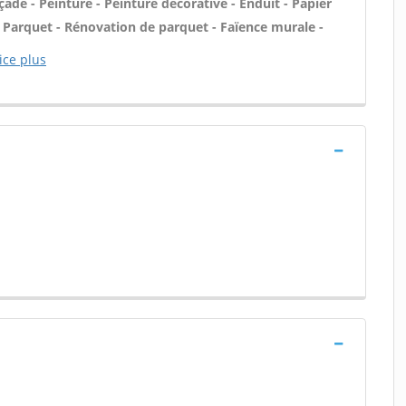
ade - Peinture - Peinture décorative - Enduit - Papier
) - Parquet - Rénovation de parquet - Faïence murale -
ice plus