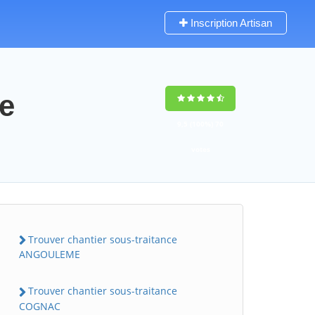
Inscription Artisan
te
9,5
(100%)
70
votes
Trouver chantier sous-traitance
ANGOULEME
Trouver chantier sous-traitance
COGNAC